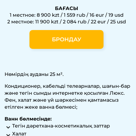
БАҒАСЫ
1 местное: 8 900 kzt / 1 559 rub / 16 eur / 19 usd
2 местное: 11 900 kzt / 2 084 rub / 22 eur / 25 usd
БРОНДАУ
Нөмірдің ауданы 25 м².
Кондиционер, кабельді телеарналар, шағын-бар
және тегін сымды интернетке қосылған Люкс.
Фен, халат және үй шәркесімен қамтамасыз
етілген жеке ванна бөлмесі;
Ванн бөлмесінде:
Тегін дәретхана-косметикалық заттар
Халат