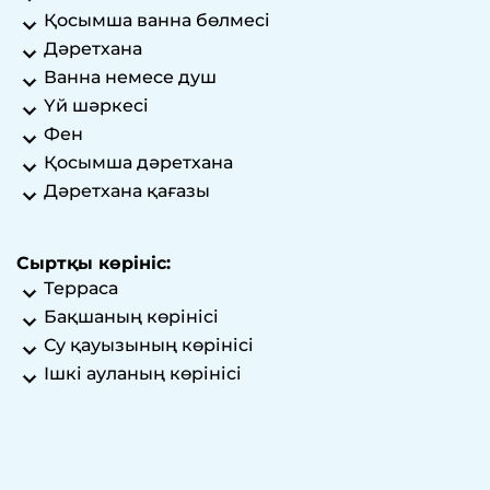
Қосымша ванна бөлмесі
Дәретхана
Ванна немесе душ
Үй шәркесі
Фен
Қосымша дәретхана
Дәретхана қағазы
Сыртқы көрініс:
Терраса
Бақшаның көрінісі
Су қауызының көрінісі
Ішкі ауланың көрінісі